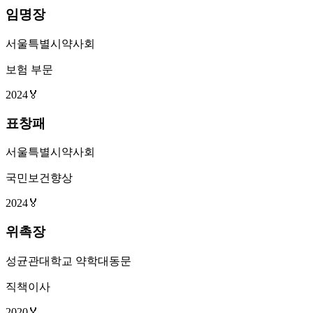
임명장
서울특별시약사회
보험 부문
2024
🏅
표창패
서울특별시약사회
국민보건향상
2024
🏅
위촉장
성균관대학교 약학대동문
직책이사
2020
🏅